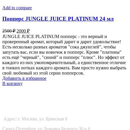
Add to compare
Попперс JUNGLE JUICE PLATINUM 24 мл
Первоначальная
Текущая
2500
₽
2000
₽
цена
цена:
JUNGLE JUICE PLATINUM попперс - это верный и
составляла
2000 ₽.
проверенный аромат, который дарит и дарит удовольствие!
2500 ₽.
Есть несколько разных ароматов "сока джунглей", чтобы
запутать вас, если вы новичок в попперс. Кроме "платины"
есть ещё "черный", "синий" и попперс "плюс". Но эффект от
каждого из них умопомрачительный, а единственное отличие
в тонких нотках каждого аромата. Вам просто нужно выбрать
свой любимый из этой серии попперсов.
Добавить в избранное
В корзину
POPPERSSS
Адрес: г. Москва, ул. Брянская 8
Санкт-Петербург ул Демьяна Бедного 30 к 6