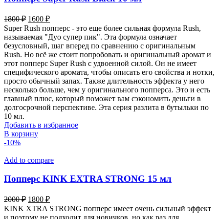
Первоначальная
Текущая
1800
₽
1600
₽
цена
цена:
Super Rush попперс - это еще более сильная формула Rush,
составляла
1600 ₽.
называемая "Дуо супер пик". Эта формула означает
1800 ₽.
безусловный, шаг вперед по сравнению с оригинальным
Rush. Но всё же стоит попробовать и оригинальный аромат и
этот попперс Super Rush с удвоенной силой. Он не имеет
специфического аромата, чтобы описать его свойства и нотки,
просто обычный запах. Также длительность эффекта у него
несколько больше, чем у оригинального попперса. Это и есть
главный плюс, который поможет вам сэкономить деньги в
долгосрочной перспективе. Эта серия разлита в бутыльки по
10 мл.
Добавить в избранное
В корзину
-10%
Add to compare
Попперс KINK EXTRA STRONG 15 мл
Первоначальная
Текущая
2000
₽
1800
₽
цена
цена:
KINK XTRA STRONG попперс имеет очень сильный эффект
составляла
1800 ₽.
и поэтому не подходит для новичков, но как раз для