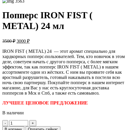
Попперс IRON FIST (
METAL) 24 мл
Первоначальная
Текущая
3500
₽
3000
₽
цена
цена:
составляла
IRON FIST ( METAL) 24 — этот аромат специально для
3000 ₽.
хардкорных попперс-пользователей. Тем, кто новичок в этом
3500 ₽.
деле, советуем начать с другого попперса, с более мягким
эффектом, так как попперс IRON FIST ( METAL) в нашем
ассортименте один из жёстких. С ним вы проявите себя как
яростный разрушитель, готовый наказывать в постели всю
ночь свою партнершу. Покупайте попперс в нашем интернет
магазине, для Вас у нас есть круглосуточная доставка
попперсов в Мск и Спб, а также есть самовывоз.
ЛУЧШЕЕ ЦЕНОВОЕ ПРЕДЛОЖЕНИЕ
В наличии
Количество
товара
В корзину
Оплатить сейчас