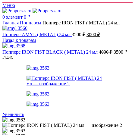
Меню
0
элемент
0
₽
Главная
Попперсы
Попперс IRON FIST ( METAL) 24 мл
Первоначальная
Текущая
Попперс AMYL ( METAL) 24 мл
3500
₽
3000
₽
цена
цена:
Назад к товарам
составляла
3000 ₽.
3500 ₽.
Первонача
Тек
Попперс IRON FIST BLACK ( METAL) 24 мл
4000
₽
3500
₽
цена
цен
-14%
составлял
350
4000 ₽.
Увеличить