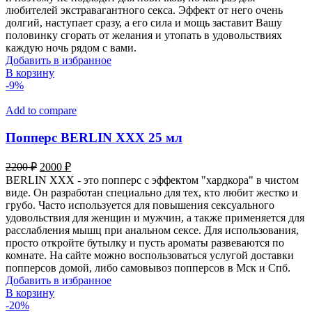
2000 ₽.
любителей экстравагантного секса. Эффект от него очень
долгий, наступает сразу, а его сила и мощь заставит Вашу
половинку сгорать от желания и утопать в удовольствиях
каждую ночь рядом с вами.
Добавить в избранное
В корзину
-9%
Add to compare
Попперс BERLIN XXX 25 мл
Первоначальная
Текущая
2200
₽
2000
₽
цена
цена:
BERLIN XXX - это попперс с эффектом "хардкора" в чистом
составляла
2000 ₽.
виде. Он разработан специально для тех, кто любит жестко и
2200 ₽.
грубо. Часто используется для повышения сексуального
удовольствия для женщин и мужчин, а также применяется для
расслабления мышц при анальном сексе. Для использования,
просто откройте бутылку и пусть ароматы развеваются по
комнате. На сайте можно воспользоваться услугой доставки
попперсов домой, либо самовывоз попперсов в Мск и Спб.
Добавить в избранное
В корзину
-20%