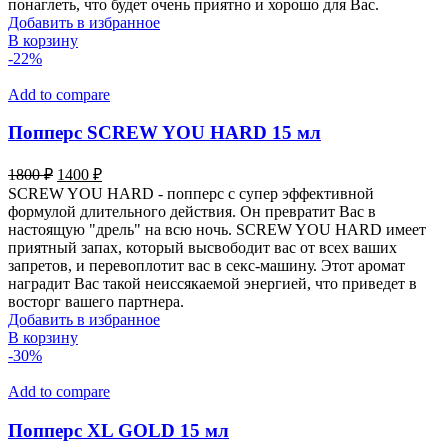
понаглеть, что будет очень приятно и хорошо для Вас.
Добавить в избранное
В корзину
-22%
Add to compare
Попперс SCREW YOU HARD 15 мл
Первоначальная
Текущая
1800
₽
1400
₽
цена
цена:
SCREW YOU HARD - попперс с супер эффективной
составляла
1400 ₽.
формулой длительного действия. Он превратит Вас в
1800 ₽.
настоящую "дрель" на всю ночь. SCREW YOU HARD имеет
приятный запах, который высвободит вас от всех ваших
запретов, и перевоплотит вас в секс-машину. Этот аромат
наградит Вас такой неиссякаемой энергией, что приведет в
восторг вашего партнера.
Добавить в избранное
В корзину
-30%
Add to compare
Попперс XL GOLD 15 мл