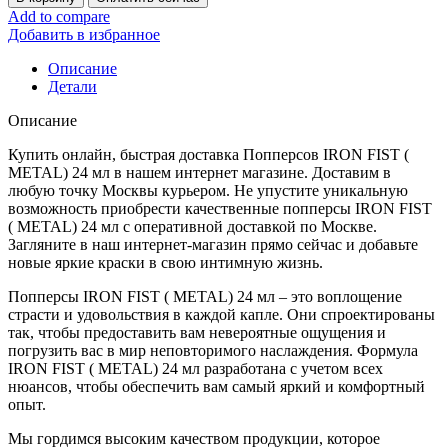
Попперс
Add to compare
IRON
Добавить в избранное
FIST
(
Описание
METAL)
Детали
24
мл
Описание
Купить онлайн, быстрая доставка Попперсов IRON FIST (
METAL) 24 мл в нашем интернет магазине. Доставим в
любую точку Москвы курьером. Не упустите уникальную
возможность приобрести качественные попперсы IRON FIST
( METAL) 24 мл с оперативной доставкой по Москве.
Загляните в наш интернет-магазин прямо сейчас и добавьте
новые яркие краски в свою интимную жизнь.
Попперсы IRON FIST ( METAL) 24 мл – это воплощение
страсти и удовольствия в каждой капле. Они спроектированы
так, чтобы предоставить вам невероятные ощущения и
погрузить вас в мир неповторимого наслаждения. Формула
IRON FIST ( METAL) 24 мл разработана с учетом всех
нюансов, чтобы обеспечить вам самый яркий и комфортный
опыт.
Мы гордимся высоким качеством продукции, которое