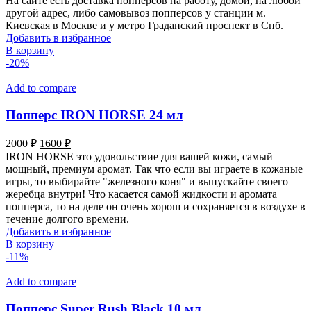
На сайте есть доставка попперсов на работу, домой, на любой
другой адрес, либо самовывоз попперсов у станции м.
Киевская в Москве и у метро Граданский проспект в Спб.
Добавить в избранное
В корзину
-20%
Add to compare
Попперс IRON HORSE 24 мл
Первоначальная
Текущая
2000
₽
1600
₽
цена
цена:
IRON HORSE это удовольствие для вашей кожи, самый
составляла
1600 ₽.
мощный, премиум аромат. Так что если вы играете в кожаные
2000 ₽.
игры, то выбирайте "железного коня" и выпускайте своего
жеребца внутри! Что касается самой жидкости и аромата
попперса, то на деле он очень хорош и сохраняется в воздухе в
течение долгого времени.
Добавить в избранное
В корзину
-11%
Add to compare
Попперс Super Rush Black 10 мл