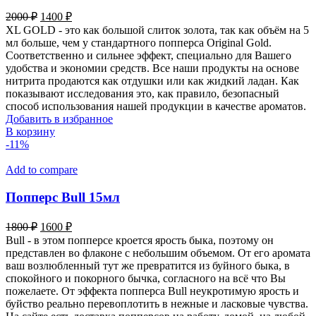
Первоначальная
Текущая
2000
₽
1400
₽
цена
цена:
XL GOLD - это как большой слиток золота, так как объём на 5
составляла
1400 ₽.
мл больше, чем у стандартного попперса Original Gold.
2000 ₽.
Соответственно и сильнее эффект, специально для Вашего
удобства и экономии средств. Все наши продукты на основе
нитрита продаются как отдушки или как жидкий ладан. Как
показывают исследования это, как правило, безопасный
способ использования нашей продукции в качестве ароматов.
Добавить в избранное
В корзину
-11%
Add to compare
Попперс Bull 15мл
Первоначальная
Текущая
1800
₽
1600
₽
цена
цена:
Bull - в этом попперсе кроется ярость быка, поэтому он
составляла
1600 ₽.
представлен во флаконе с небольшим объемом. От его аромата
1800 ₽.
ваш возлюбленный тут же превратится из буйного быка, в
спокойного и покорного бычка, согласного на всё что Вы
пожелаете. От эффекта попперса Bull неукротимую ярость и
буйство реально перевоплотить в нежные и ласковые чувства.