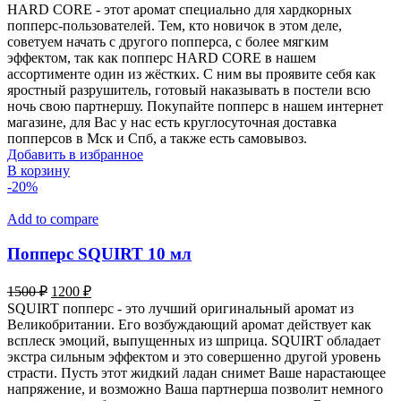
цена
цена:
HARD CORE - этот аромат специально для хардкорных
составляла
1000 ₽.
попперс-пользователей. Тем, кто новичок в этом деле,
1500 ₽.
советуем начать с другого попперса, с более мягким
эффектом, так как попперс HARD CORE в нашем
ассортименте один из жёстких. С ним вы проявите себя как
яростный разрушитель, готовый наказывать в постели всю
ночь свою партнершу. Покупайте попперс в нашем интернет
магазине, для Вас у нас есть круглосуточная доставка
попперсов в Мск и Спб, а также есть самовывоз.
Добавить в избранное
В корзину
-20%
Add to compare
Попперс SQUIRT 10 мл
Первоначальная
Текущая
1500
₽
1200
₽
цена
цена:
SQUIRT попперс - это лучший оригинальный аромат из
составляла
1200 ₽.
Великобритании. Его возбуждающий аромат действует как
1500 ₽.
всплеск эмоций, выпущенных из шприца. SQUIRT обладает
экстра сильным эффектом и это совершенно другой уровень
страсти. Пусть этот жидкий ладан снимет Ваше нарастающее
напряжение, и возможно Ваша партнерша позволит немного